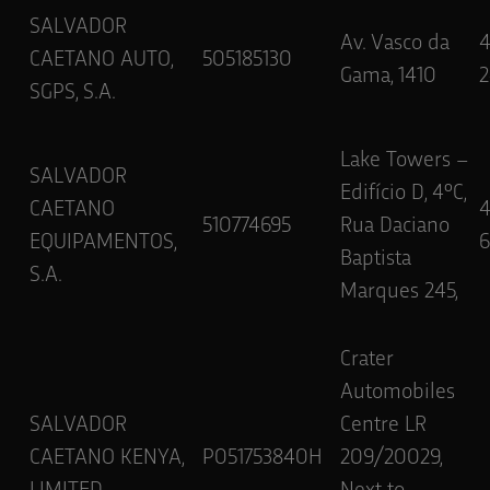
SALVADOR
Av. Vasco da
CAETANO AUTO,
505185130
Gama, 1410
2
SGPS, S.A.
Lake Towers –
SALVADOR
Edifício D, 4ºC,
CAETANO
510774695
Rua Daciano
EQUIPAMENTOS,
6
Baptista
S.A.
Marques 245,
Crater
Automobiles
SALVADOR
Centre LR
CAETANO KENYA,
P051753840H
209/20029,