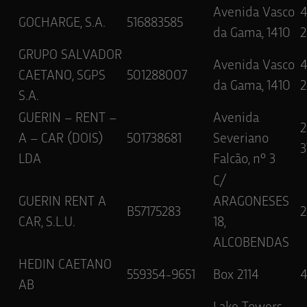
Avenida Vasco
GOCHARGE, S.A.
516883585
da Gama, 1410
2
GRUPO SALVADOR
Avenida Vasco
CAETANO, SGPS
501288007
da Gama, 1410
2
S.A.
GUERIN – RENT –
Avenida
2
A – CAR (DOIS)
501738681
Severiano
3
LDA
Falcão, nº 3
C/
GUERIN RENT A
ARAGONESES
B57175283
CAR, S.L.U.
18,
ALCOBENDAS
HEDIN CAETANO
559354-9651
Box 2114
4
AB