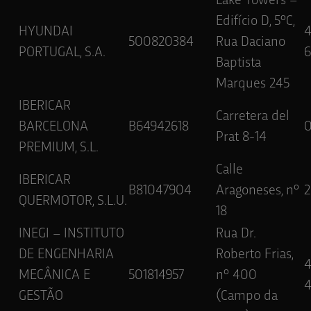
Lake Towers –
Edifício D, 5ºC,
HYUNDAI
500820384
Rua Daciano
PORTUGAL, S.A.
6
Baptista
Marques 245
IBERICAR
Carretera del
BARCELONA
B64942618
Prat 8-14
PREMIUM, S.L.
Calle
IBERICAR
B81047904
Aragoneses, nº
2
QUERMOTOR, S.L.U.
18
INEGI – INSTITUTO
Rua Dr.
DE ENGENHARIA
Roberto Frias,
MECÂNICA E
501814957
nº 400
GESTÃO
(Campo da