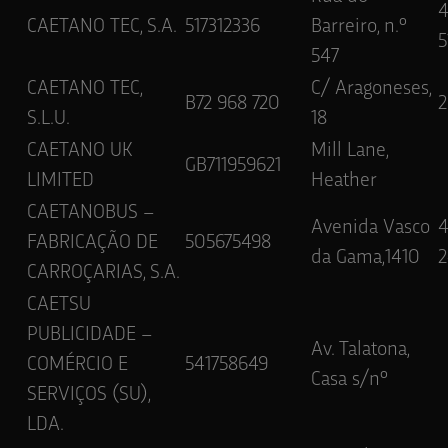
CAETANO TEC, S.A.
517312336
Barreiro, n.º
5
547
CAETANO TEC,
C/ Aragoneses,
B72 968 720
2
S.L.U.
18
CAETANO UK
Mill Lane,
GB711959621
LIMITED
Heather
CAETANOBUS –
Avenida Vasco
FABRICAÇÃO DE
505675498
da Gama,1410
2
CARROÇARIAS, S.A.
CAETSU
PUBLICIDADE –
Av. Talatona,
COMÉRCIO E
541758649
Casa s/nº
SERVIÇOS (SU),
LDA.