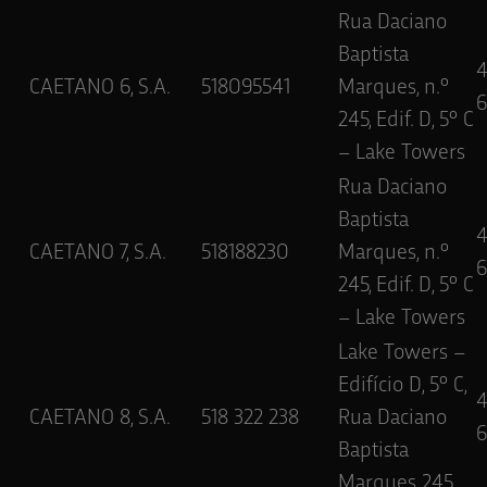
Rua Daciano
Baptista
CAETANO 6, S.A.
518095541
Marques, n.º
6
245, Edif. D, 5º C
– Lake Towers
Rua Daciano
Baptista
CAETANO 7, S.A.
518188230
Marques, n.º
6
245, Edif. D, 5º C
– Lake Towers
Lake Towers –
Edifício D, 5º C,
CAETANO 8, S.A.
518 322 238
Rua Daciano
6
Baptista
Marques 245