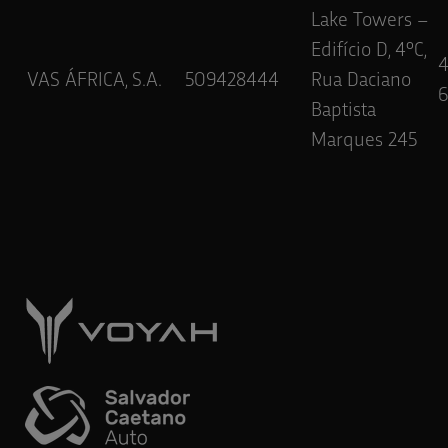
Lake Towers –
Edifício D, 4ºC,
VAS ÁFRICA, S.A.
509428444
Rua Daciano
6
Baptista
Marques 245