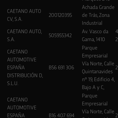
Achada Grande
CAETANO AUTO
200120395
de Trás, Zona
CV, S.A.
Industrial
CAETANO AUTO,
Av. Vasco da
505955342
S.A.
Gama, 1410
2
Parque
CAETANO
Empresarial
AUTOMOTIVE
Vía Norte, Calle
ESPAÑA
B56 691 306
Quintanavides
DISTRIBUCIÓN D,
nº 19, Edificio 4,
S.L.U.
Bajo A y C,
Parque
CAETANO
Empresarial
AUTOMOTIVE
Vía Norte, Calle
ESPAÑA
B16 407 694