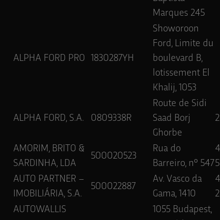
Marques 245
Showoroon
Ford, Limite du
ALPHA FORD PRO
1830287YH
boulevard B,
lotissement El
Khalij, 1053
Route de Sidi
ALPHA FORD, S.A.
0809338R
Saad Borj
Ghorbe
AMORIM, BRITO &
Rua do
500020523
SARDINHA, LDA
Barreiro, nº 547
5
AUTO PARTNER –
Av. Vasco da
500022887
IMOBILIÁRIA, S.A.
Gama, 1410
2
AUTOWALLIS
1055 Budapest,