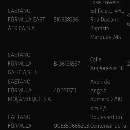
Lake Towers –
CAETANO
Edifício D, 4ºC,
FÓRMULA EAST
510858236
Rua Daciano
6
ÁFRICA, S.A.
Baptista
Marques 245
CAETANO
Calle
FÓRMULA
B-36193597
2
Aragoneses 18
GALICIA,S.L.U.
CAETANO
Avenida
FÓRMULA
400517711
Angola,
MOÇAMBIQUE, S.A.
número 2290
Km 4,5
CAETANO
Boulevard du
FÓRMULA
0053506662G3
Centenair de la