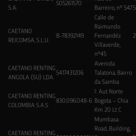
505261570
S.A.
Barreiro, nº 547
5
Calle de
Raimundo
CAETANO
B-78392149
Fernandéz
REICOMSA, S.L.U.
Villaverde,
nº45
Avenida
CAETANO RENTING
5417431206
Talatona, Bairro
ANGOLA (SU) LDA.
da Samba
l: Aut Norte
CAETANO RENTING
830.096.048-6
Bogota – Chia
COLOMBIA S.A.S
Km 20 Lt C
Mombasa
Road, Building,
CAETANO RENTING