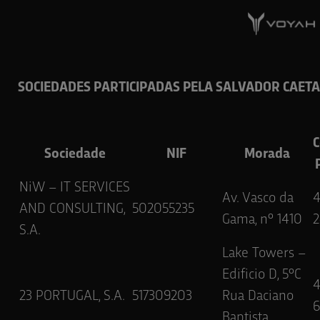
SOCIEDADES PARTICIPADAS PELA SALVADOR CAETA
C
Sociedade
NIF
Morada
NiW – IT SERVICES
Av. Vasco da
AND CONSULTING,
502055235
Gama, nº 1410
2
S.A.
Lake Towers –
Edificio D, 5ºC
23 PORTUGAL, S.A.
517309203
Rua Daciano
6
Baptista