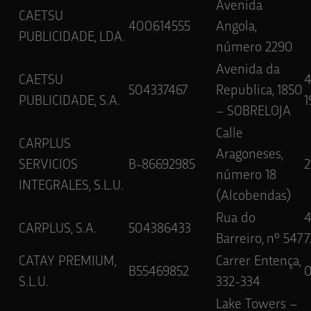
Avenida
CAETSU
400614555
Angola,
PUBLICIDADE, LDA.
número 2290
Avenida da
CAETSU
504337467
Republica, 1850
PUBLICIDADE, S.A.
1
– SOBRELOJA
Calle
CARPLUS
Aragoneses,
SERVICIOS
B-86692985
2
número 18
INTEGRALES, S.L.U.
(Alcobendas)
Rua do
CARPLUS, S.A.
504386433
Barreiro, nº 547
7
CATAY PREMIUM,
Carrer Entença,
B55469852
S.L.U.
332-334
Lake Towers –