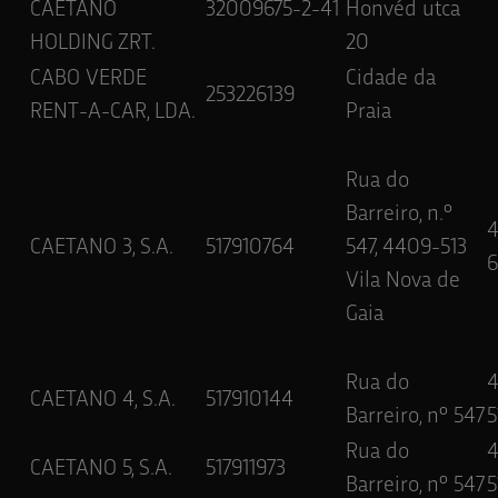
CAETANO
32009675-2-41
Honvéd utca
HOLDING ZRT.
20
CABO VERDE
Cidade da
253226139
RENT-A-CAR, LDA.
Praia
Rua do
Barreiro, n.º
CAETANO 3, S.A.
517910764
547, 4409-513
6
Vila Nova de
Gaia
Rua do
CAETANO 4, S.A.
517910144
Barreiro, nº 547
5
Rua do
CAETANO 5, S.A.
517911973
Barreiro, nº 547
5