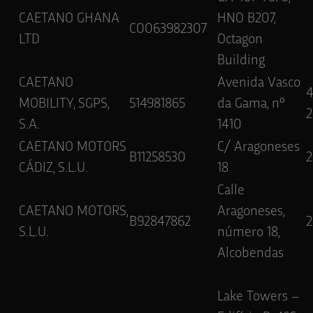
CAETANO GHANA
HNO B207,
C0063982307
LTD
Octagon
Building
CAETANO
Avenida Vasco
MOBILITY, SGPS,
514981865
da Gama, nº
2
S.A.
1410
CAETANO MOTORS
C/ Aragoneses
B11258530
2
CÁDIZ, S.L.U.
18
Calle
CAETANO MOTORS,
Aragoneses,
B92847862
2
S.L.U.
número 18,
Alcobendas
Lake Towers –