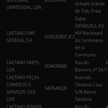
SOCIEDADE
200120476
Achada Grande
UNIPESSOAL, LDA.
de Trás, Praia
Dakar
(SENEGAL), 4,5
CAETANO ONE
KM Boulevard
006530837 2C3
SENEGAL, S.A
du Centenaire
de Ia
Commune
CAETANO PARTS,
Rua do
504639668
LDA
Barreiro, nº 547
7
CAETANO PEÇAS-
Avenida
COMÉRCIO E
Talatona, Casa
5417649228
SERVIÇOS (SU)
S/N Bairro
LDA.
Talatona
CAETANO POWER,
Rua do