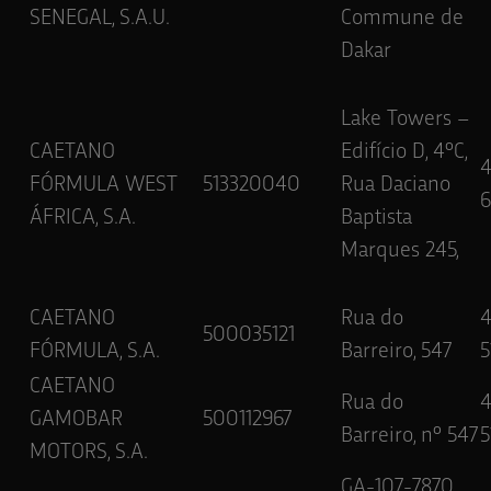
SENEGAL, S.A.U.
Commune de
Dakar
Lake Towers –
CAETANO
Edifício D, 4ºC,
FÓRMULA WEST
513320040
Rua Daciano
6
ÁFRICA, S.A.
Baptista
Marques 245,
CAETANO
Rua do
500035121
FÓRMULA, S.A.
Barreiro, 547
5
CAETANO
Rua do
GAMOBAR
500112967
Barreiro, nº 547
5
MOTORS, S.A.
GA-107-7870,