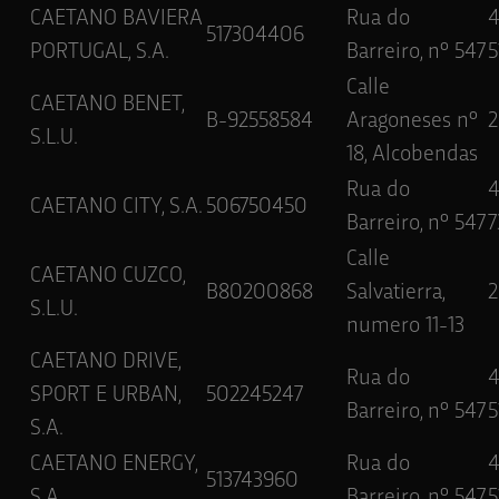
CAETANO BAVIERA
Rua do
517304406
PORTUGAL, S.A.
Barreiro, nº 547
5
Calle
CAETANO BENET,
B-92558584
Aragoneses nº
2
S.L.U.
18, Alcobendas
Rua do
CAETANO CITY, S.A.
506750450
Barreiro, nº 547
7
Calle
CAETANO CUZCO,
B80200868
Salvatierra,
S.L.U.
numero 11-13
CAETANO DRIVE,
Rua do
SPORT E URBAN,
502245247
Barreiro, nº 547
5
S.A.
CAETANO ENERGY,
Rua do
513743960
S.A.
Barreiro, nº 547
5