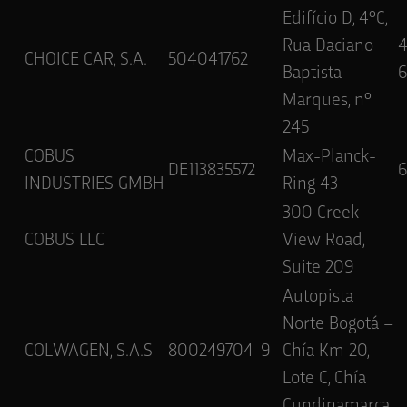
Edifício D, 4ºC,
Rua Daciano
CHOICE CAR, S.A.
504041762
Baptista
6
Marques, nº
245
COBUS
Max-Planck-
DE113835572
6
INDUSTRIES GMBH
Ring 43
300 Creek
COBUS LLC
View Road,
Suite 209
Autopista
Norte Bogotá –
COLWAGEN, S.A.S
800249704-9
Chía Km 20,
Lote C, Chía
Cundinamarca