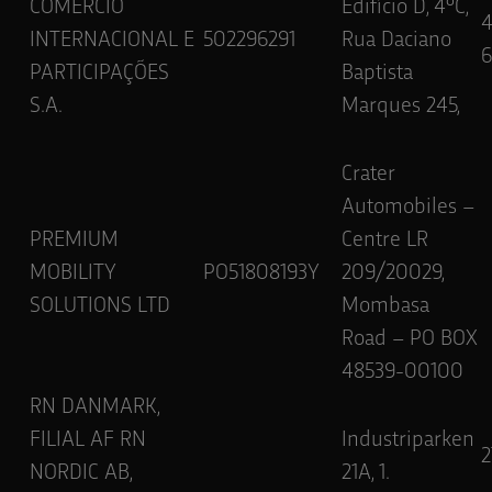
COMÉRCIO
Edifício D, 4ºC,
INTERNACIONAL E
502296291
Rua Daciano
6
PARTICIPAÇÕES
Baptista
S.A.
Marques 245,
Crater
Automobiles –
PREMIUM
Centre LR
MOBILITY
PO51808193Y
209/20029,
SOLUTIONS LTD
Mombasa
Road – PO BOX
48539-00100
RN DANMARK,
FILIAL AF RN
Industriparken
2
NORDIC AB,
21A, 1.