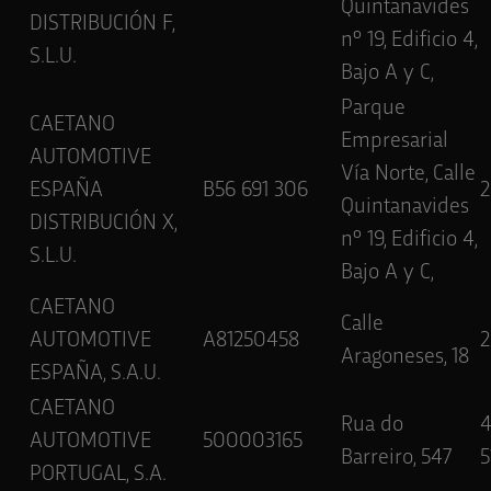
Quintanavides
DISTRIBUCIÓN F,
nº 19, Edificio 4,
S.L.U.
Bajo A y C,
Parque
CAETANO
Empresarial
AUTOMOTIVE
Vía Norte, Calle
ESPAÑA
B56 691 306
Quintanavides
DISTRIBUCIÓN X,
nº 19, Edificio 4,
S.L.U.
Bajo A y C,
CAETANO
Calle
AUTOMOTIVE
A81250458
2
Aragoneses, 18
ESPAÑA, S.A.U.
CAETANO
Rua do
AUTOMOTIVE
500003165
Barreiro, 547
5
PORTUGAL, S.A.