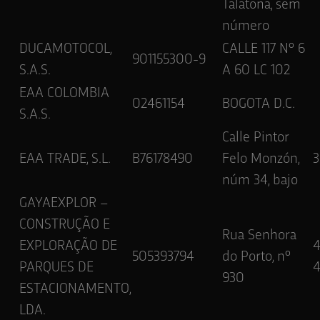
Talatona, sem
número
DUCAMOTOCOL,
CALLE 117 Nº 6
901155300-9
S.A.S.
A 60 LC 102
EAA COLOMBIA
02461154
BOGOTA D.C.
S.A.S.
Calle Pintor
EAA TRADE, S.L.
B76178490
Felo Monzón,
3
núm 34, bajo
GAYAEXPLOR –
CONSTRUÇÃO E
Rua Senhora
EXPLORAÇÃO DE
4
505393794
do Porto, nº
PARQUES DE
4
930
ESTACIONAMENTO,
LDA.