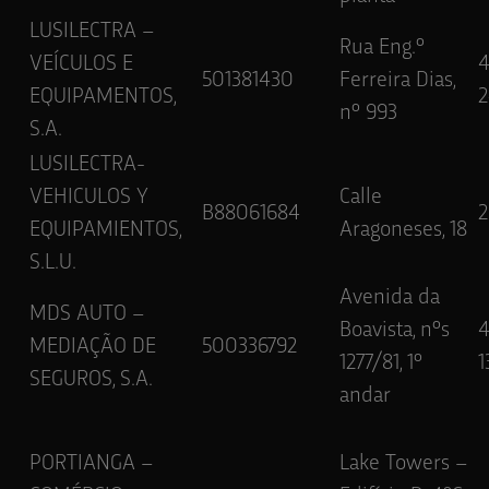
LUSILECTRA –
Rua Eng.º
VEÍCULOS E
4
501381430
Ferreira Dias,
EQUIPAMENTOS,
2
nº 993
S.A.
LUSILECTRA-
VEHICULOS Y
Calle
B88061684
2
EQUIPAMIENTOS,
Aragoneses, 18
S.L.U.
Avenida da
MDS AUTO –
Boavista, nºs
4
MEDIAÇÃO DE
500336792
1277/81, 1º
1
SEGUROS, S.A.
andar
PORTIANGA –
Lake Towers –