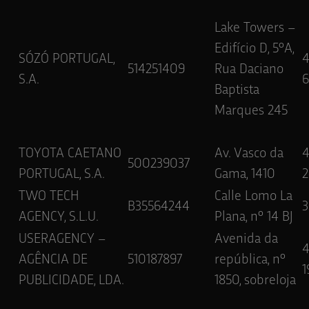
Lake Towers –
Edifício D, 5ºA,
SÓZÓ PORTUGAL,
514251409
Rua Daciano
S.A.
6
Baptista
Marques 245
TOYOTA CAETANO
Av. Vasco da
500239037
PORTUGAL, S.A.
Gama, 1410
2
TWO TECH
Calle Lomo La
B35564244
3
AGENCY, S.L.U.
Plana, nº 14 BJ
USERAGENCY –
Avenida da
AGÊNCIA DE
510187897
república, nº
1
PUBLICIDADE, LDA.
1850, sobreloja