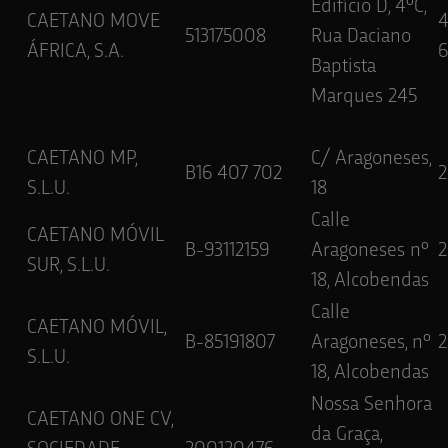
Edifício D, 4ºC,
CAETANO MOVE
513175008
Rua Daciano
ÁFRICA, S.A.
6
Baptista
Marques 245
CAETANO MP,
C/ Aragoneses,
B16 407 702
2
S.L.U.
18
Calle
CAETANO MÓVIL
B-93112159
Aragoneses nº
2
SUR, S.L.U.
18, Alcobendas
Calle
CAETANO MÓVIL,
B-85191807
Aragoneses, nº
2
S.L.U.
18, Alcobendas
Nossa Senhora
CAETANO ONE CV,
da Graça,