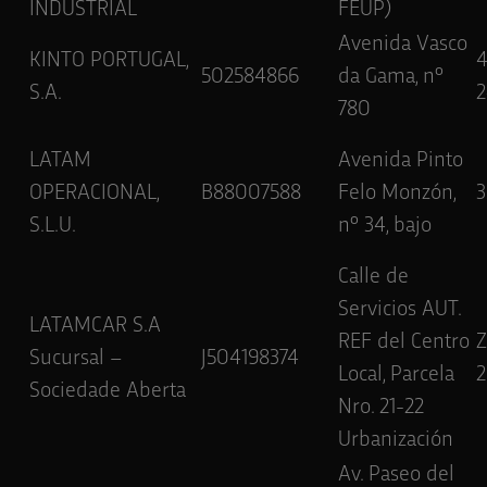
INDUSTRIAL
FEUP)
Avenida Vasco
KINTO PORTUGAL,
502584866
da Gama, nº
S.A.
2
780
LATAM
Avenida Pinto
OPERACIONAL,
B88007588
Felo Monzón,
3
S.L.U.
nº 34, bajo
Calle de
Servicios AUT.
LATAMCAR S.A
REF del Centro
Sucursal –
J504198374
Local, Parcela
Sociedade Aberta
Nro. 21-22
Urbanización
Av. Paseo del