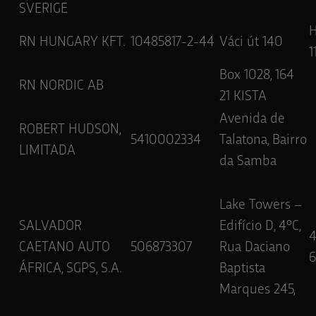
SVERIGE
RN HUNGARY KFT.
10485817-2-44
Váci út 140
1
Box 1028, 164
RN NORDIC AB
21 KISTA
Avenida de
ROBERT HUDSON,
5410002334
Talatona, Bairro
LIMITADA
da Samba
Lake Towers –
SALVADOR
Edifício D, 4ºC,
CAETANO AUTO
506873307
Rua Daciano
6
ÁFRICA, SGPS, S.A.
Baptista
Marques 245,