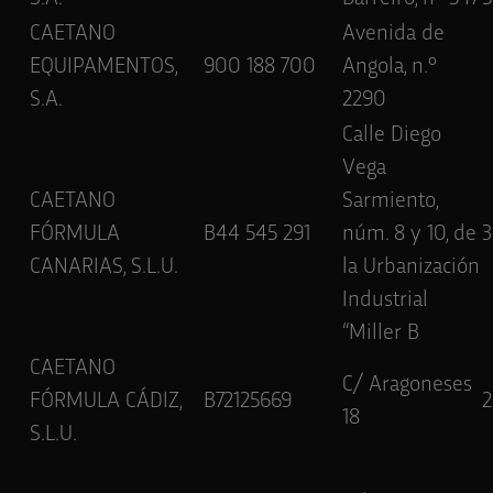
CAETANO
Avenida de
EQUIPAMENTOS,
900 188 700
Angola, n.º
S.A.
2290
Calle Diego
Vega
CAETANO
Sarmiento,
FÓRMULA
B44 545 291
núm. 8 y 10, de
3
CANARIAS, S.L.U.
la Urbanización
Industrial
“Miller B
CAETANO
C/ Aragoneses
FÓRMULA CÁDIZ,
B72125669
2
18
S.L.U.