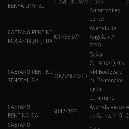
P052000083M
Crater
3
KENYA LIMITED
Automobiles
Center
Avenida de
CAETANO RENTING
101 436 977
Angola, n.º
MOÇAMBIQUE, LDA
2290
Dakar
(SENEGAL), 4,5
CAETANO RENTING
KM Boulevard
0069796472C3
SENEGAL, S.A.
du Centenaire
de Ia
Commune
CAETANO
Avenida Vasco
504241729
RENTING, S.A.
da Gama, 1410
2
CAETANO