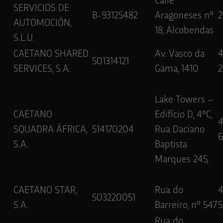
Calle
SERVICIOS DE
B-93125482
Aragoneses nº
2
AUTOMOCIÓN,
18, Alcobendas
S.L.U.
CAETANO SHARED
Av. Vasco da
501314121
SERVICES, S.A.
Gama, 1410
2
Lake Towers –
CAETANO
Edifício D, 4ºC,
SQUADRA ÁFRICA,
514170204
Rua Daciano
6
S.A.
Baptista
Marques 245,
CAETANO STAR,
Rua do
503220051
S.A.
Barreiro, nº 547
5
Rua do