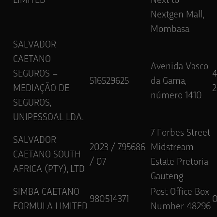
LIMITED
Next to
Nextgen Mall,
Mombasa
SALVADOR
CAETANO
Avenida Vasco
SEGUROS –
516529625
da Gama,
MEDIAÇÃO DE
2
número 1410
SEGUROS,
UNIPESSOAL LDA.
7 Forbes Street
SALVADOR
2023 / 795686
Midstream
CAETANO SOUTH
/ 07
Estate Pretoria
AFRICA (PTY), LTD
Gauteng
SIMBA CAETANO
Post Office Box
980514371
FORMULA LIMITED
Number 48296