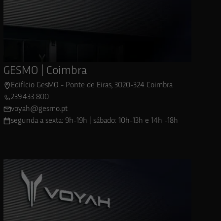
Ver localização
GESMO | Coimbra
Edifício GesMO - Ponte de Eiras, 3020-324 Coimbra
239 433 800
voyah@gesmo.pt
segunda a sexta: 9h-19h | sábado: 10h-13h e 14h -18h